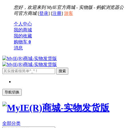
您好，欢迎来到
MyIE官方商城 - 实物版 - 蚂蚁浏览器公
司官方商城
[
登录
] [
注册
]
游客
个人中心
我的商城
我的收藏
购物车
0
消息
导航切换
全部分类