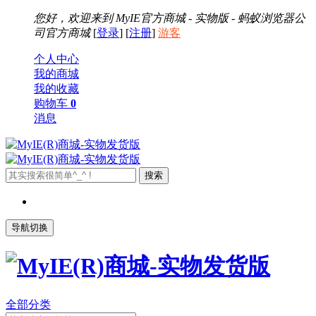
您好，欢迎来到
MyIE官方商城 - 实物版 - 蚂蚁浏览器公
司官方商城
[
登录
] [
注册
]
游客
个人中心
我的商城
我的收藏
购物车
0
消息
导航切换
全部分类