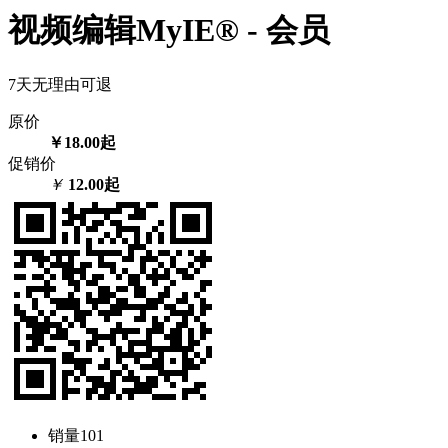
视频编辑MyIE®️ - 会员
7天无理由可退
原价
￥18.00起
促销价
￥
12.00起
销量
101