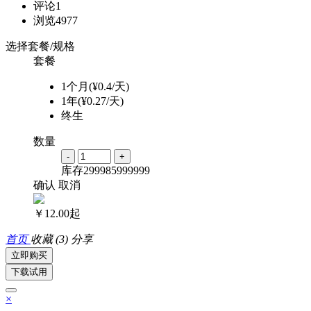
评论
1
浏览
4977
选择套餐/规格
套餐
1个月(¥0.4/天)
1年(¥0.27/天)
终生
数量
-
+
库存
299985
999999
确认
取消
￥12.00起
首页
收藏
(3)
分享
立即购买
下载试用
×